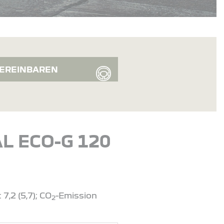
EREINBAREN
L ECO-G 120
,2 (5,7); CO
-Emission
2