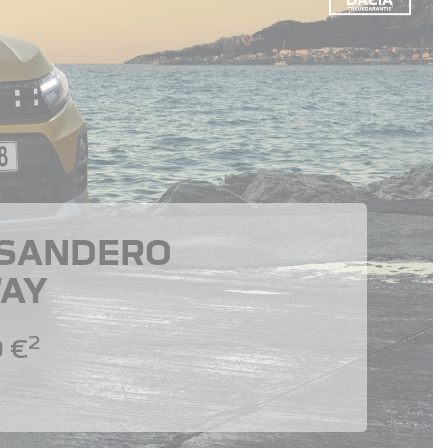
 SANDERO
AY
2
 €