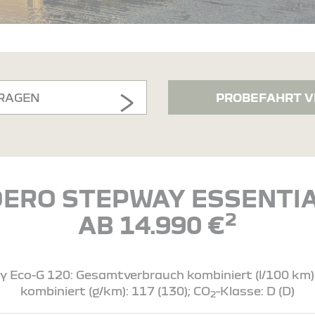
RAGEN
PROBEFAHRT V
ERO STEPWAY ESSENTIA
2
AB 14.990 €
Eco-G 120: Gesamtverbrauch kombiniert (l/100 km): 7
kombiniert (g/km): 117 (130); CO
-Klasse: D (D)
2