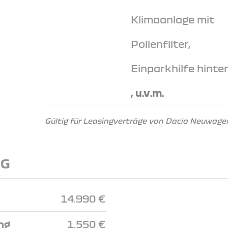
Klimaanlage mit
Pollenfilter,
Einparkhilfe hinte
, u.v.m.
Gültig für Leasingverträge von Dacia Neuwagen
NG
14.990 €
ng
1.550 €