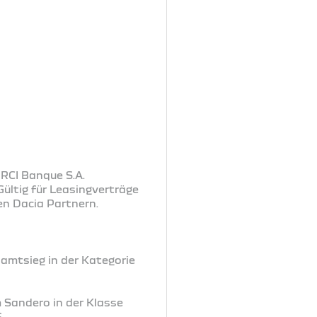
 RCI Banque S.A.
ültig für Leasingverträge
en Dacia Partnern.
samtsieg in der Kategorie
m Sandero in der Klasse
6