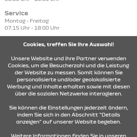
Service
Montag - Freitag
07:15 Uhr - 18:00 Uhr
Teile und Zubehör
Cookies, treffen Sie Ihre Auswahl!
Montag - Freitag
07:30 Uhr - 17:00 Uhr
Unsere Website und ihre Partner verwenden
Cookies, um die Besucherzahl und die Leistung
der Website zu messen. Somit können Sie
KONTAKT & ANFAHRT
personalisierte und/oder geolokalisierte
Werbung und Inhalte erhalten sowie mit diesen
über die sozialen Netzwerke interagieren.
ÖFFNUNGSZEITEN
Sie können die Einstellungen jederzeit ändern,
indem Sie sich in den Abschnitt "Details
anzeigen" auf unserer Website begeben.
STANDORTE
Weitere Informationen finden Sie in unseren